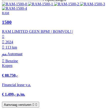
RAM
1500
RAM LIMITED GEEN BPM! | BOMVOL! |
2024
113 km
Automaat
Benzine
Kopen
€ 88.750,-
Financial lease v.a.
€ 1.499,- p./m.
Aanvraag versturen