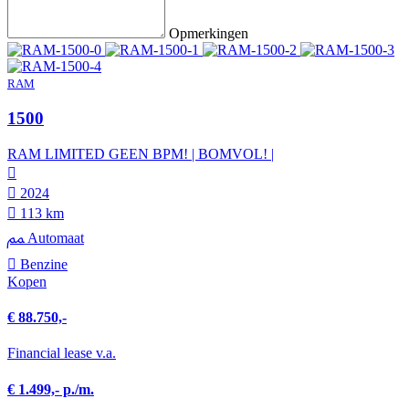
Opmerkingen
RAM
1500
RAM LIMITED GEEN BPM! | BOMVOL! |
2024
113 km
Automaat
Benzine
Kopen
€ 88.750,-
Financial lease v.a.
€ 1.499,- p./m.