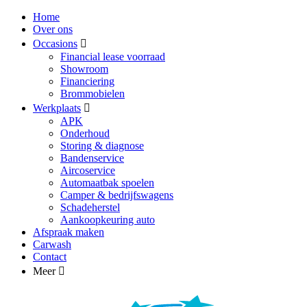
Home
Over ons
Occasions
Financial lease voorraad
Showroom
Financiering
Brommobielen
Werkplaats
APK
Onderhoud
Storing & diagnose
Bandenservice
Aircoservice
Automaatbak spoelen
Camper & bedrijfswagens
Schadeherstel
Aankoopkeuring auto
Afspraak maken
Carwash
Contact
Meer