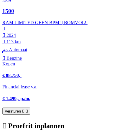
RAM
1500
RAM LIMITED GEEN BPM! | BOMVOL! |
2024
113 km
Automaat
Benzine
Kopen
€ 88.750,-
Financial lease v.a.
€ 1.499,- p./m.
Versturen
Proefrit inplannen