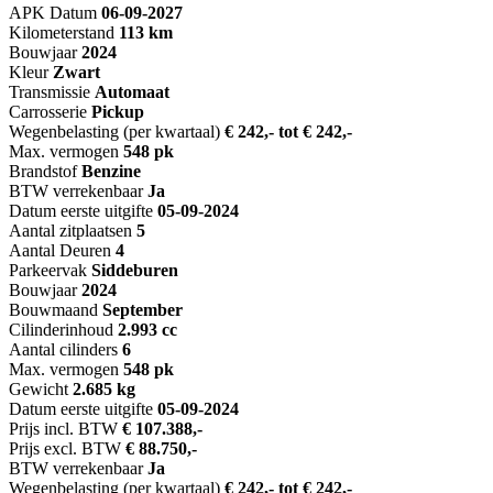
APK Datum
06-09-2027
Kilometerstand
113 km
Bouwjaar
2024
Kleur
Zwart
Transmissie
Automaat
Carrosserie
Pickup
Wegenbelasting (per kwartaal)
€ 242,- tot € 242,-
Max. vermogen
548 pk
Brandstof
Benzine
BTW verrekenbaar
Ja
Datum eerste uitgifte
05-09-2024
Aantal zitplaatsen
5
Aantal Deuren
4
Parkeervak
Siddeburen
Bouwjaar
2024
Bouwmaand
September
Cilinderinhoud
2.993 cc
Aantal cilinders
6
Max. vermogen
548 pk
Gewicht
2.685 kg
Datum eerste uitgifte
05-09-2024
Prijs incl. BTW
€ 107.388,-
Prijs excl. BTW
€ 88.750,-
BTW verrekenbaar
Ja
Wegenbelasting (per kwartaal)
€ 242,- tot € 242,-