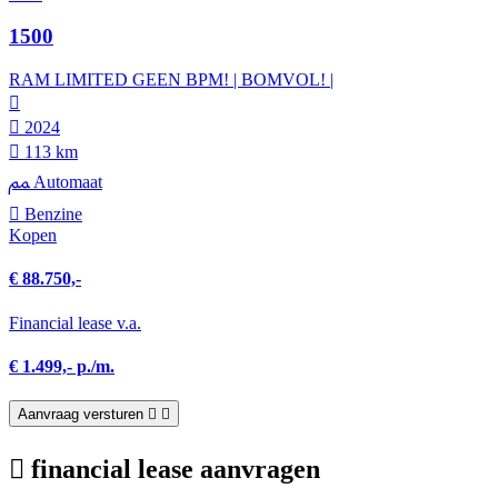
1500
RAM LIMITED GEEN BPM! | BOMVOL! |
2024
113 km
Automaat
Benzine
Kopen
€ 88.750,-
Financial lease v.a.
€ 1.499,- p./m.
Aanvraag versturen
financial lease aanvragen