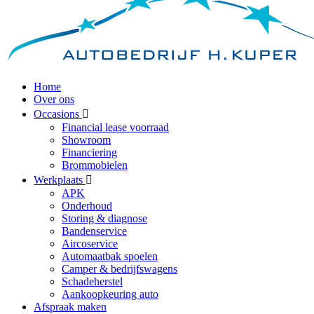
Home
Over ons
Occasions
Financial lease voorraad
Showroom
Financiering
Brommobielen
Werkplaats
APK
Onderhoud
Storing & diagnose
Bandenservice
Aircoservice
Automaatbak spoelen
Camper & bedrijfswagens
Schadeherstel
Aankoopkeuring auto
Afspraak maken