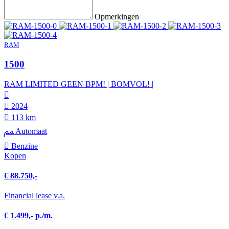
Opmerkingen
RAM
1500
RAM LIMITED GEEN BPM! | BOMVOL! |
2024
113 km
Automaat
Benzine
Kopen
€ 88.750,-
Financial lease v.a.
€ 1.499,- p./m.