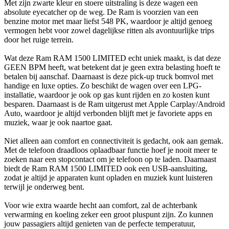
Met zijn zwarte kleur en stoere uitstraling is deze wagen een
absolute eyecatcher op de weg. De Ram is voorzien van een
benzine motor met maar liefst 548 PK, waardoor je altijd genoeg
vermogen hebt voor zowel dagelijkse ritten als avontuurlijke trips
door het ruige terrein.
Wat deze Ram RAM 1500 LIMITED echt uniek maakt, is dat deze
GEEN BPM heeft, wat betekent dat je geen extra belasting hoeft te
betalen bij aanschaf. Daarnaast is deze pick-up truck bomvol met
handige en luxe opties. Zo beschikt de wagen over een LPG-
installatie, waardoor je ook op gas kunt rijden en zo kosten kunt
besparen. Daarnaast is de Ram uitgerust met Apple Carplay/Android
Auto, waardoor je altijd verbonden blijft met je favoriete apps en
muziek, waar je ook naartoe gaat.
Niet alleen aan comfort en connectiviteit is gedacht, ook aan gemak.
Met de telefoon draadloos oplaadbaar functie hoef je nooit meer te
zoeken naar een stopcontact om je telefoon op te laden. Daarnaast
biedt de Ram RAM 1500 LIMITED ook een USB-aansluiting,
zodat je altijd je apparaten kunt opladen en muziek kunt luisteren
terwijl je onderweg bent.
Voor wie extra waarde hecht aan comfort, zal de achterbank
verwarming en koeling zeker een groot pluspunt zijn. Zo kunnen
jouw passagiers altijd genieten van de perfecte temperatuur,