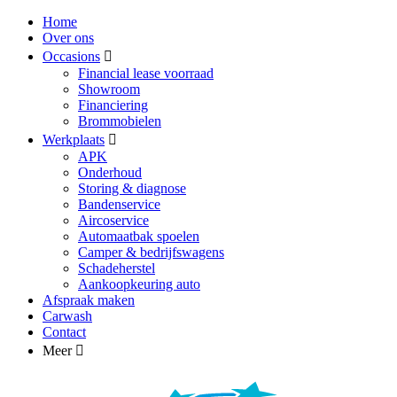
Home
Over ons
Occasions
Financial lease voorraad
Showroom
Financiering
Brommobielen
Werkplaats
APK
Onderhoud
Storing & diagnose
Bandenservice
Aircoservice
Automaatbak spoelen
Camper & bedrijfswagens
Schadeherstel
Aankoopkeuring auto
Afspraak maken
Carwash
Contact
Meer