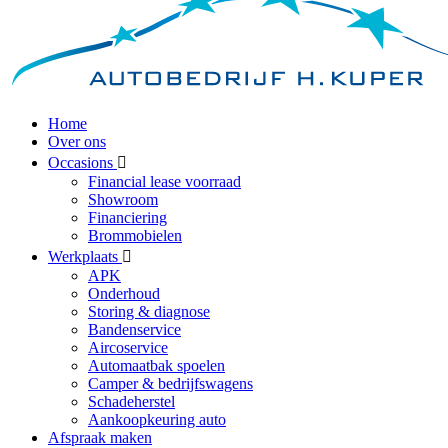
Home
Over ons
Occasions
Financial lease voorraad
Showroom
Financiering
Brommobielen
Werkplaats
APK
Onderhoud
Storing & diagnose
Bandenservice
Aircoservice
Automaatbak spoelen
Camper & bedrijfswagens
Schadeherstel
Aankoopkeuring auto
Afspraak maken