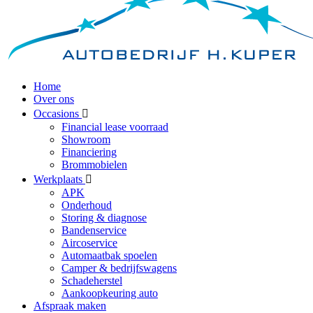
Home
Over ons
Occasions
Financial lease voorraad
Showroom
Financiering
Brommobielen
Werkplaats
APK
Onderhoud
Storing & diagnose
Bandenservice
Aircoservice
Automaatbak spoelen
Camper & bedrijfswagens
Schadeherstel
Aankoopkeuring auto
Afspraak maken