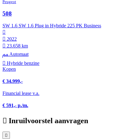
Peugeot
508
SW 1.6 SW 1.6 Plug in Hybride 225 PK Business
2022
23.658 km
Automaat
Hybride benzine
Kopen
€ 34.999,-
Financial lease v.a.
€ 591,- p./m.
Inruilvoorstel aanvragen