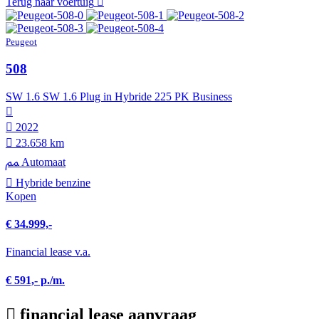
Terug naar voertuig
Peugeot
508
SW 1.6 SW 1.6 Plug in Hybride 225 PK Business
2022
23.658 km
Automaat
Hybride benzine
Kopen
€ 34.999,-
Financial lease v.a.
€ 591,- p./m.
financial lease aanvraag