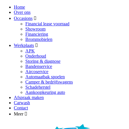
Home
Over ons
Occasions
Financial lease voorraad
Showroom
Financiering
Brommobielen
Werkplaats
APK
Onderhoud
Storing & diagnose
Bandenservice
Aircoservice
Automaatbak spoelen
Camper & bedrijfswagens
Schadeherstel
Aankoopkeuring auto
Afspraak maken
Carwash
Contact
Meer