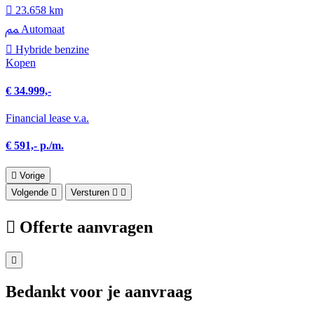
23.658 km
Automaat
Hybride benzine
Kopen
€ 34.999,-
Financial lease v.a.
€ 591,- p./m.
Vorige
Volgende
Versturen
Offerte aanvragen
Bedankt voor je aanvraag