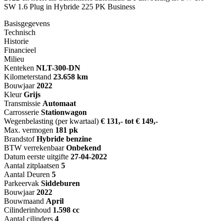
SW 1.6 Plug in Hybride 225 PK Business
Basisgegevens
Technisch
Historie
Financieel
Milieu
Kenteken
NL
T-300-DN
Kilometerstand
23.658 km
Bouwjaar
2022
Kleur
Grijs
Transmissie
Automaat
Carrosserie
Stationwagon
Wegenbelasting (per kwartaal)
€ 131,- tot € 149,-
Max. vermogen
181 pk
Brandstof
Hybride benzine
BTW verrekenbaar
Onbekend
Datum eerste uitgifte
27-04-2022
Aantal zitplaatsen
5
Aantal Deuren
5
Parkeervak
Siddeburen
Bouwjaar
2022
Bouwmaand
April
Cilinderinhoud
1.598 cc
Aantal cilinders
4