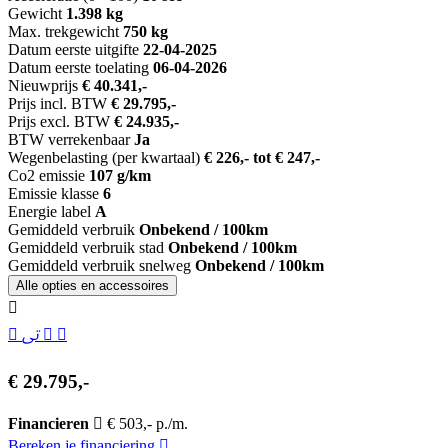
Gewicht
1.398 kg
Max. trekgewicht
750 kg
Datum eerste uitgifte
22-04-2025
Datum eerste toelating
06-04-2026
Nieuwprijs
€ 40.341,-
Prijs incl. BTW
€ 29.795,-
Prijs excl. BTW
€ 24.935,-
BTW verrekenbaar
Ja
Wegenbelasting (per kwartaal)
€ 226,- tot € 247,-
Co2 emissie
107 g/km
Emissie klasse
6
Energie label
A
Gemiddeld verbruik
Onbekend / 100km
Gemiddeld verbruik stad
Onbekend / 100km
Gemiddeld verbruik snelweg
Onbekend / 100km
Alle opties en accessoires
€ 29.795,-
Financieren
€ 503,- p./m.
Bereken je financiering