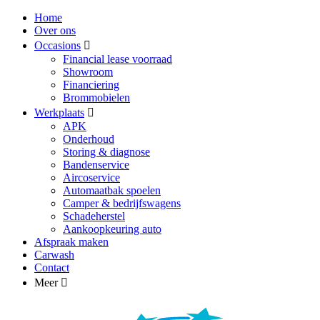
Home
Over ons
Occasions
Financial lease voorraad
Showroom
Financiering
Brommobielen
Werkplaats
APK
Onderhoud
Storing & diagnose
Bandenservice
Aircoservice
Automaatbak spoelen
Camper & bedrijfswagens
Schadeherstel
Aankoopkeuring auto
Afspraak maken
Carwash
Contact
Meer