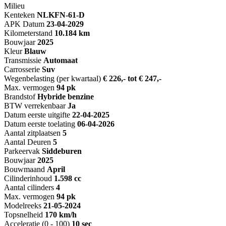
Milieu
Kenteken
NL
KFN-61-D
APK Datum
23-04-2029
Kilometerstand
10.184 km
Bouwjaar
2025
Kleur
Blauw
Transmissie
Automaat
Carrosserie
Suv
Wegenbelasting (per kwartaal)
€ 226,- tot € 247,-
Max. vermogen
94 pk
Brandstof
Hybride benzine
BTW verrekenbaar
Ja
Datum eerste uitgifte
22-04-2025
Datum eerste toelating
06-04-2026
Aantal zitplaatsen
5
Aantal Deuren
5
Parkeervak
Siddeburen
Bouwjaar
2025
Bouwmaand
April
Cilinderinhoud
1.598 cc
Aantal cilinders
4
Max. vermogen
94 pk
Modelreeks
21-05-2024
Topsnelheid
170 km/h
Acceleratie (0 - 100)
10 sec