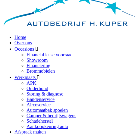
Home
Over ons
Occasions
Financial lease voorraad
Showroom
Financiering
Brommobielen
Werkplaats
APK
Onderhoud
Storing & diagnose
Bandenservice
Aircoservice
Automaatbak spoelen
Camper & bedrijfswagens
Schadeherstel
Aankoopkeuring auto
Afspraak maken